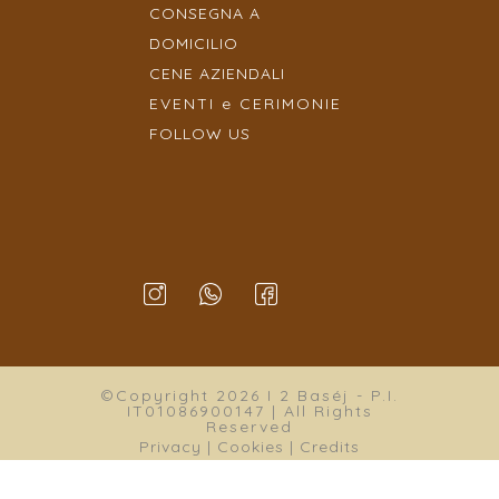
CONSEGNA A
DOMICILIO
CENE AZIENDALI
EVENTI e CERIMONIE
FOLLOW US
©Copyright 2026 I 2 Baséj - P.I.
IT01086900147 | All Rights
Reserved
Privacy
|
Cookies
|
Credits