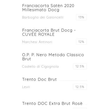
Franciacorta Satèn 2020
Millesimato Docg
Barboglio dei Gaioncelli
13%
Franciacorta Brut Docg -
CUVÉE ROYALE
Marchesi Antinori
12%
O.P. P. Nero Metodo Classico
Brut
Castello di Cigognola
12.5%
Trento Doc Brut
Levii
12.5%
Trento DOC Extra Brut Rosè