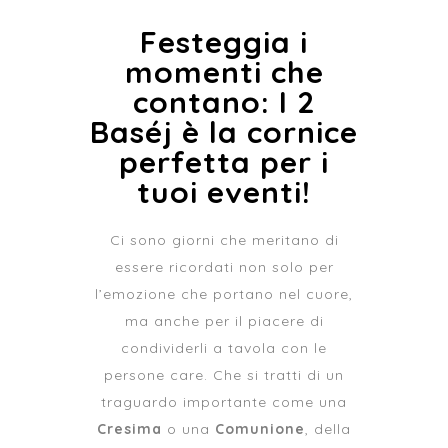
Festeggia i
momenti che
contano: I 2
Baséj è la cornice
perfetta per i
tuoi eventi!
Ci sono giorni che meritano di
essere ricordati non solo per
l’emozione che portano nel cuore,
ma anche per il piacere di
condividerli a tavola con le
persone care. Che si tratti di un
traguardo importante come una
Cresima
o una
Comunione
, della