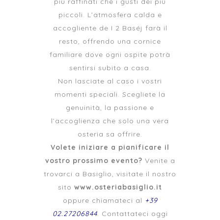
più raffinati che i gusti dei più
piccoli. L’atmosfera calda e
accogliente de I 2 Baséj farà il
resto, offrendo una cornice
familiare dove ogni ospite potrà
sentirsi subito a casa.
Non lasciate al caso i vostri
momenti speciali. Scegliete la
genuinità, la passione e
l’accoglienza che solo una vera
osteria sa offrire.
Volete iniziare a pianificare il
vostro prossimo evento?
Venite a
trovarci a Basiglio, visitate il nostro
sito
www.osteriabasiglio.it
oppure chiamateci al
+39
02.27206844
. Contattateci oggi