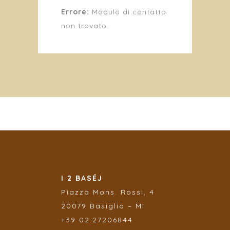
Errore:
Modulo di contatto
non trovato.
I 2 BASÉJ
Piazza
Mons. Rossi, 4
20079 Basiglio – MI
+39 02.27206844